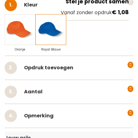
Stel je product samen
Selecteer
Kleur
€ 1,08
Vanaf zonder opdruk
Oranje
Royal Blauw
Opdruk toevoegen
Aantal
Opmerking
Jouw prijs