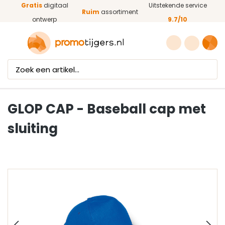
Gratis
digitaal
Uitstekende service
Ga naar de hoofdinhoud
Ruim
assortiment
ontwerp
9.7/10
GLOP CAP - Baseball cap met
sluiting
Afbeeldingengalerij overslaan