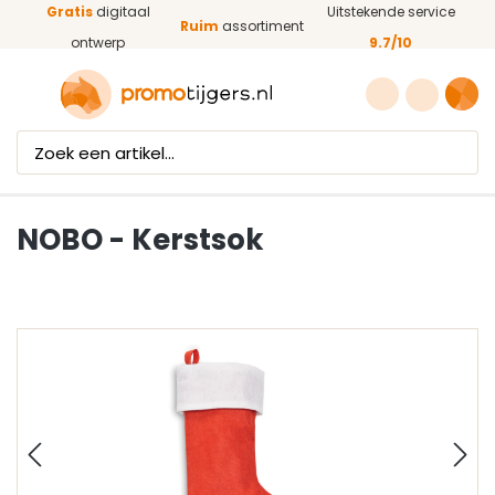
Gratis
digitaal
Uitstekende service
Ga naar de hoofdinhoud
Ruim
assortiment
ontwerp
9.7/10
NOBO - Kerstsok
Afbeeldingengalerij overslaan