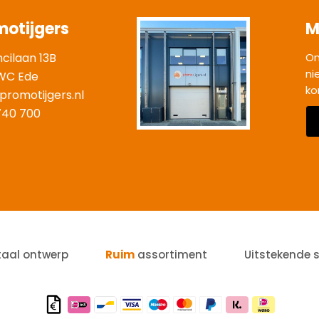
motijgers
M
ncilaan 13B
On
ni
WC Ede
ko
promotijgers.nl
|
740 700
taal ontwerp
Ruim
assortiment
Uitstekende 