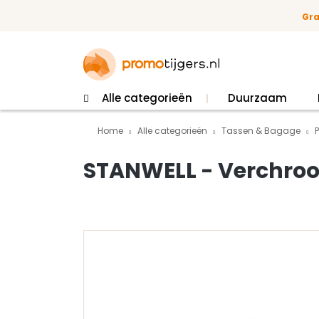
 naar de hoofdinhoud
Ga naar de zoekopdracht
Ga naar de hoofdnavigatie
Gra
Alle categorieën
Duurzaam
Home
Alle categorieën
Tassen & Bagage
STANWELL - Verchroo
Afbeeldingengalerij overslaan