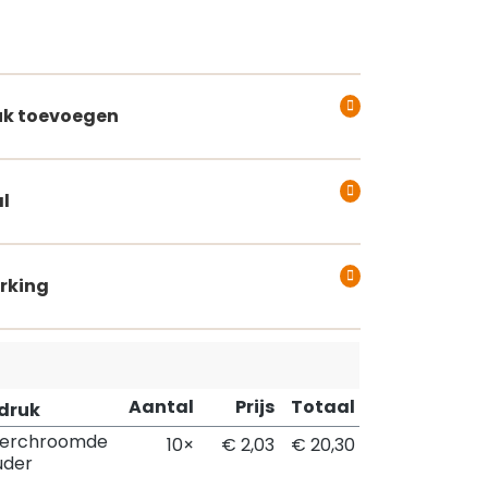
k toevoegen
l
rking
Aantal
Prijs
Totaal
pdruk
Verchroomde
10×
€ 2,03
€ 20,30
uder