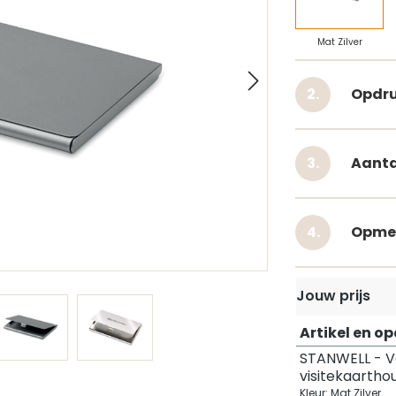
Mat Zilver
Opdru
Aanta
Opme
Jouw prijs
Artikel en o
STANWELL - 
visitekaartho
Kleur: Mat Zilver