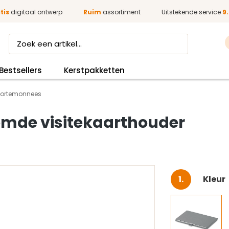
tis
digitaal ontwerp
Ruim
assortiment
Uitstekende service
9.
Bestsellers
Kerstpakketten
Portemonnees
mde visitekaarthouder
Selec
Kleur