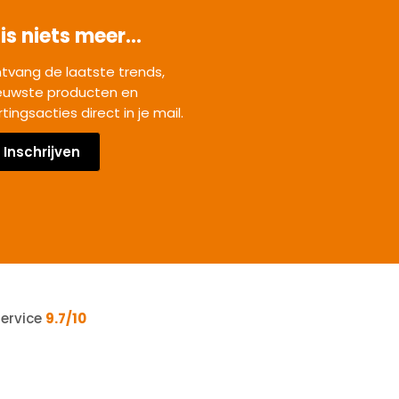
is niets meer...
tvang de laatste trends,
euwste producten en
rtingsacties direct in je mail.
Inschrijven
service
9.7/10