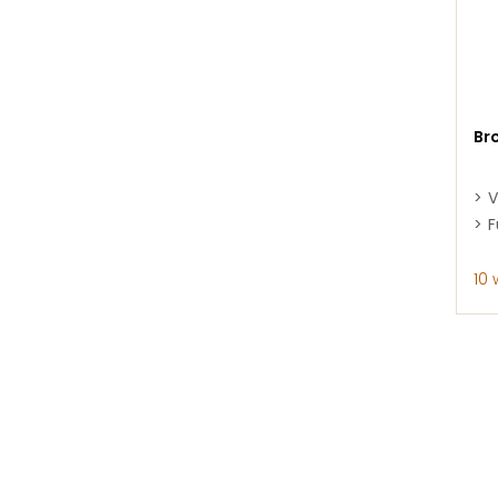
Br
V
F
10