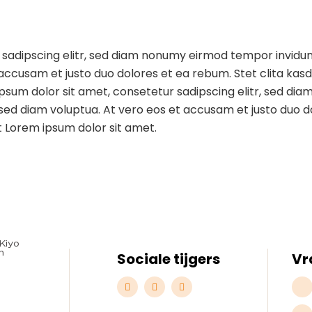
 sadipscing elitr, sed diam nonumy eirmod tempor invidu
 accusam et justo duo dolores et ea rebum. Stet clita ka
ipsum dolor sit amet, consetetur sadipscing elitr, sed d
ed diam voluptua. At vero eos et accusam et justo duo do
 Lorem ipsum dolor sit amet.
Sociale tijgers
Vr