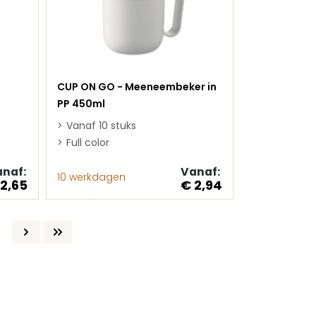
CUP ON GO - Meeneembeker in
PP 450ml
Vanaf 10 stuks
Full color
naf:
Vanaf:
10 werkdagen
 2,65
€ 2,94
a
gina