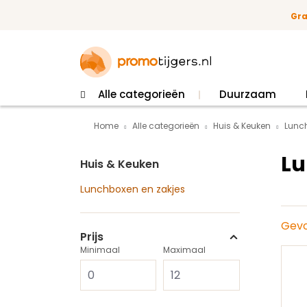
 naar de hoofdinhoud
Ga naar de zoekopdracht
Ga naar de hoofdnavigatie
Gra
Alle categorieën
Duurzaam
Home
Alle categorieën
Huis & Keuken
Lunc
Lu
Huis & Keuken
Lunchboxen en zakjes
Gevo
Prijs
Minimaal
Maximaal