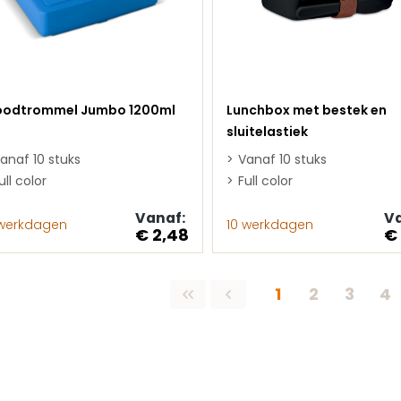
oodtrommel Jumbo 1200ml
Lunchbox met bestek en
sluitelastiek
anaf 10 stuks
Vanaf 10 stuks
ull color
Full color
Vanaf:
Va
 werkdagen
10 werkdagen
€ 2,48
€
Pagina
Pagina
Pagin
Pa
1
2
3
4