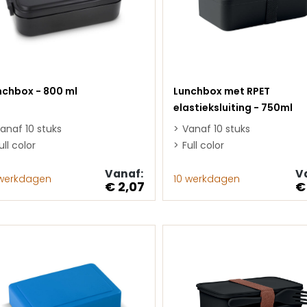
nchbox - 800 ml
Lunchbox met RPET
elastieksluiting - 750ml
anaf 10 stuks
Vanaf 10 stuks
ull color
Full color
Vanaf:
V
 werkdagen
10 werkdagen
€ 2,07
€