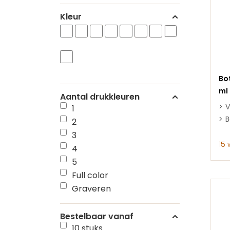
Kleur
Bo
ml
Aantal drukkleuren
V
1
B
2
3
15
4
5
Full color
Graveren
Bestelbaar vanaf
10 stuks