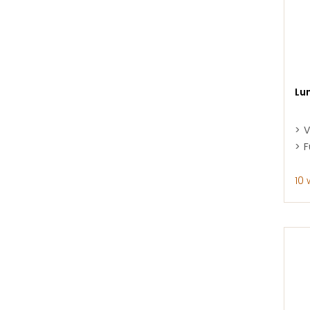
Lu
V
F
10