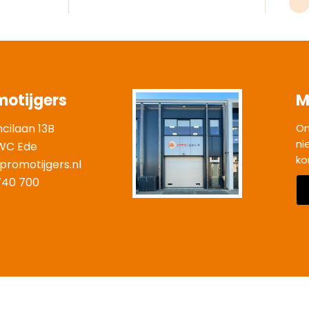
motijgers
M
ncilaan 13B
On
ni
WC Ede
ko
promotijgers.nl
|
740 700