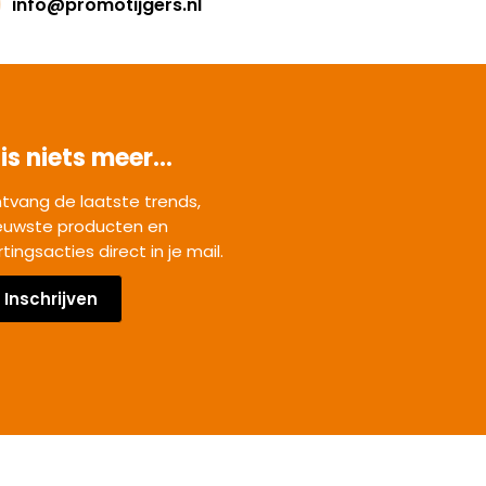
info@promotijgers.nl
is niets meer...
tvang de laatste trends,
euwste producten en
rtingsacties direct in je mail.
Inschrijven