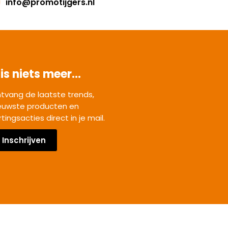
info@promotijgers.nl
is niets meer...
tvang de laatste trends,
euwste producten en
rtingsacties direct in je mail.
Inschrijven