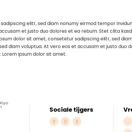
 sadipscing elitr, sed diam nonumy eirmod tempor invidu
 accusam et justo duo dolores et ea rebum. Stet clita ka
ipsum dolor sit amet, consetetur sadipscing elitr, sed d
ed diam voluptua. At vero eos et accusam et justo duo do
 Lorem ipsum dolor sit amet.
Sociale tijgers
Vr