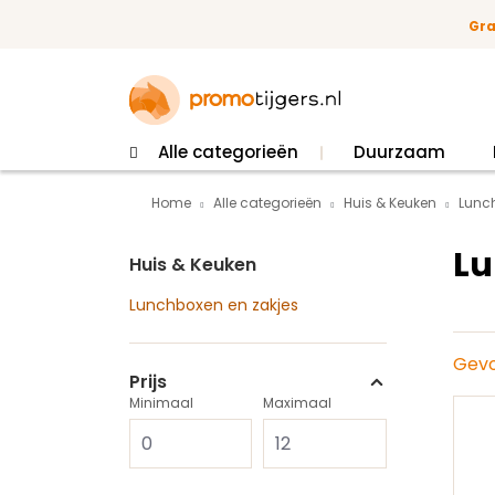
 naar de hoofdinhoud
Ga naar de zoekopdracht
Ga naar de hoofdnavigatie
Gra
Alle categorieën
Duurzaam
Home
Alle categorieën
Huis & Keuken
Lunc
Lu
Huis & Keuken
Lunchboxen en zakjes
Gevo
Prijs
Minimaal
Maximaal