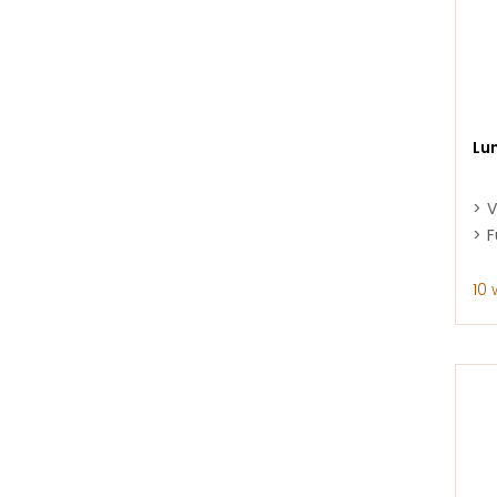
Lu
V
F
10