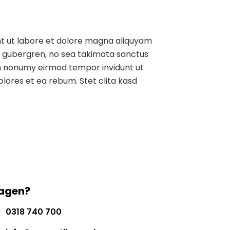
nt ut labore et dolore magna aliquyam
sd gubergren, no sea takimata sanctus
iam nonumy eirmod tempor invidunt ut
lores et ea rebum. Stet clita kasd
agen?
0318 740 700