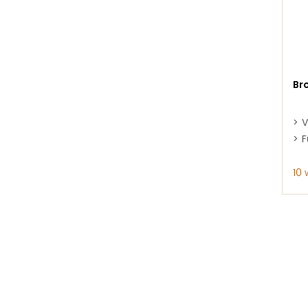
Br
V
F
10