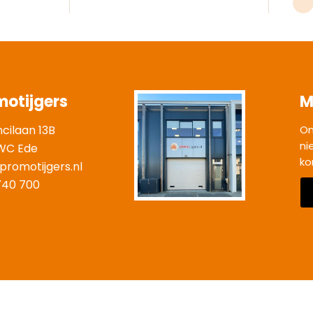
motijgers
M
ncilaan 13B
On
ni
WC Ede
ko
promotijgers.nl
|
740 700