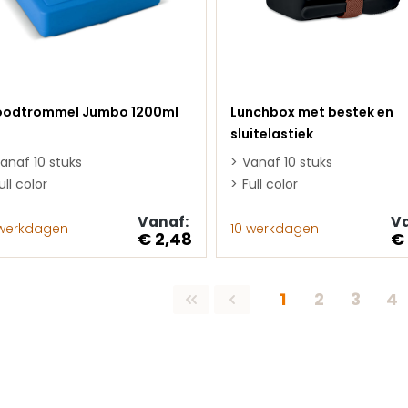
oodtrommel Jumbo 1200ml
Lunchbox met bestek en
sluitelastiek
anaf 10 stuks
Vanaf 10 stuks
ull color
Full color
Vanaf:
Va
 werkdagen
10 werkdagen
€ 2,48
€
Pagina
Pagina
Pagin
Pa
1
2
3
4