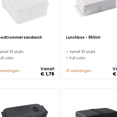
oodtrommel sandwich
Lunchbox - 950ml
anaf 10 stuks
Vanaf 10 stuks
ull color
Full color
Vanaf:
V
 werkdagen
10 werkdagen
€ 1,76
€