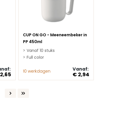
CUP ON GO - Meeneembeker in
PP 450ml
Vanaf 10 stuks
Full color
naf:
Vanaf:
10 werkdagen
 2,65
€ 2,94
a
gina