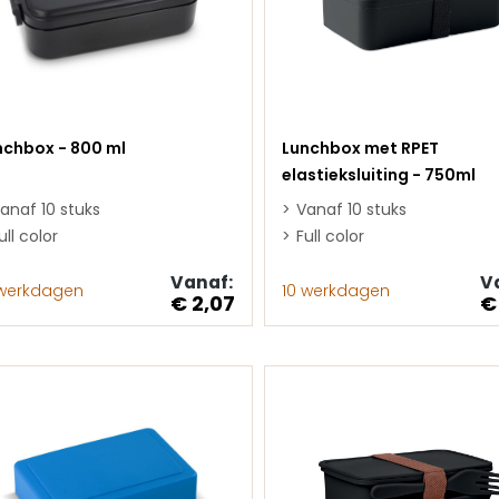
nchbox - 800 ml
Lunchbox met RPET
elastieksluiting - 750ml
anaf 10 stuks
Vanaf 10 stuks
ull color
Full color
Vanaf:
V
 werkdagen
10 werkdagen
€ 2,07
€