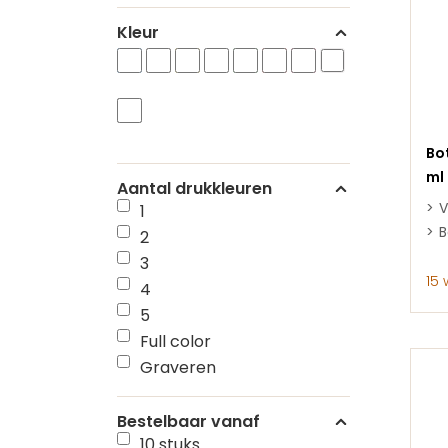
Kleur
Bo
ml
Aantal drukkleuren
V
1
B
2
3
15
4
5
Full color
Graveren
Bestelbaar vanaf
10 stuks