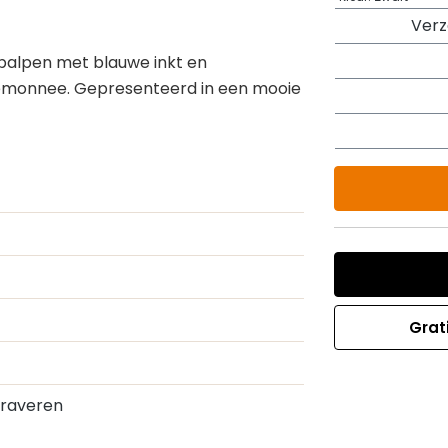
Ver
 balpen met blauwe inkt en
emonnee. Gepresenteerd in een mooie
Grat
Graveren