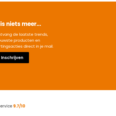
is niets meer...
tvang de laatste trends,
euwste producten en
rtingsacties direct in je mail.
Inschrijven
service
9.7/10