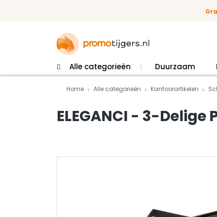
 naar de hoofdinhoud
Ga naar de zoekopdracht
Ga naar de hoofdnavigatie
Gra
Alle categorieën
Duurzaam
Home
Alle categorieën
Kantoorartikelen
Sch
ELEGANCI - 3-Delige
Afbeeldingengalerij overslaan