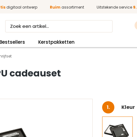
tis
digitaal ontwerp
Ruim
assortiment
Uitstekende service
9.
Bestsellers
Kerstpakketten
rijfset
 PU cadeauset
Selec
Kleur