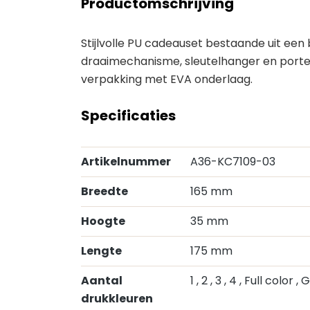
Productomschrijving
Stijlvolle PU cadeauset bestaande uit een
draaimechanisme, sleutelhanger en port
verpakking met EVA onderlaag.
Specificaties
Artikelnummer
A36-KC7109-03
Breedte
165 mm
Hoogte
35 mm
Lengte
175 mm
Aantal
1
, 2
, 3
, 4
, Full color
, 
drukkleuren