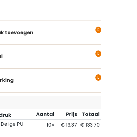
k toevoegen
l
rking
Aantal
Prijs
Totaal
pdruk
-Delige PU
10×
€ 13,37
€ 133,70