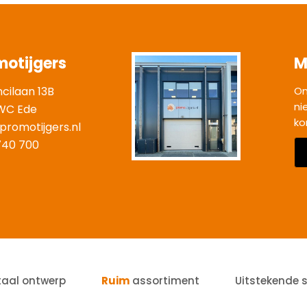
motijgers
M
ncilaan 13B
On
ni
WC Ede
ko
promotijgers.nl
|
740 700
taal ontwerp
Ruim
assortiment
Uitstekende 