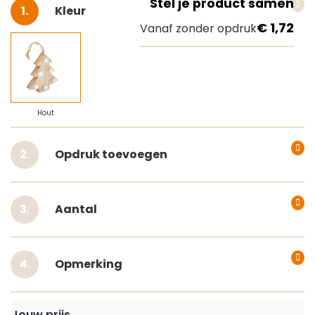
Stel je product samen
Selecteer
Kleur
€ 1,72
Vanaf zonder opdruk
Hout
Opdruk toevoegen
Aantal
Opmerking
Jouw prijs