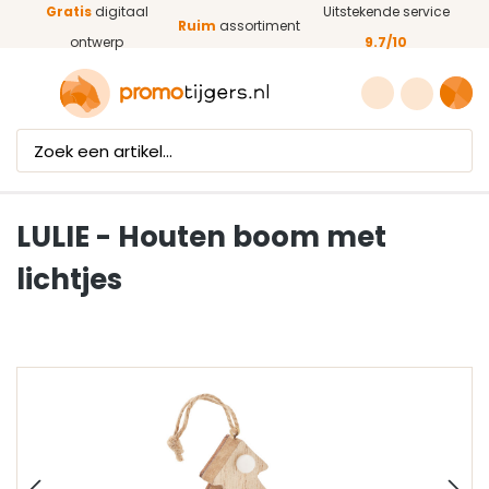
Gratis
digitaal
Uitstekende service
Ga naar de hoofdinhoud
Ruim
assortiment
ontwerp
9.7/10
LULIE - Houten boom met
lichtjes
Afbeeldingengalerij overslaan