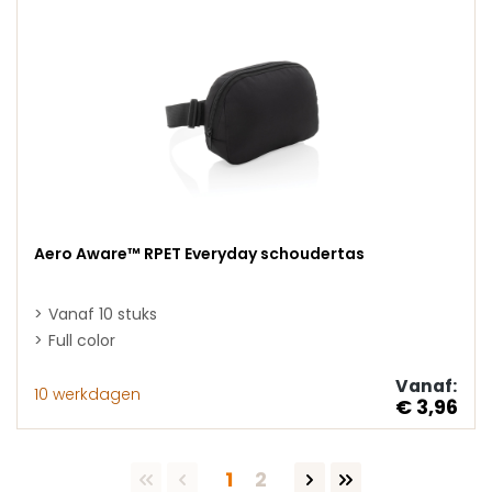
Aero Aware™ RPET Everyday schoudertas
Vanaf 10 stuks
Full color
Vanaf:
10 werkdagen
€ 3,96
Pagina
Pagina
1
2