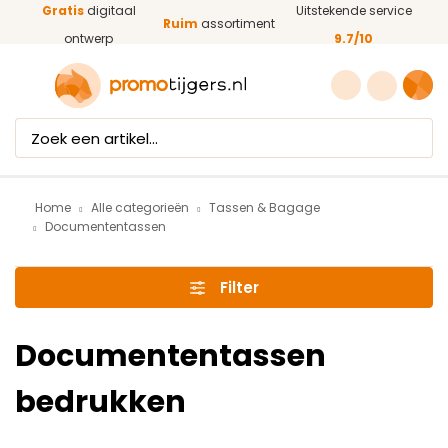
Gratis
digitaal
Uitstekende service
Ga naar de hoofdinhoud
Ruim
assortiment
ontwerp
9.7/10
Home
Alle categorieën
Tassen & Bagage
Documententassen
Filter
Documententassen
bedrukken