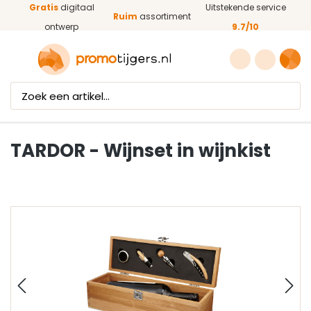
Gratis
digitaal
Uitstekende service
Ga naar de hoofdinhoud
Ruim
assortiment
ontwerp
9.7/10
TARDOR - Wijnset in wijnkist
Afbeeldingengalerij overslaan