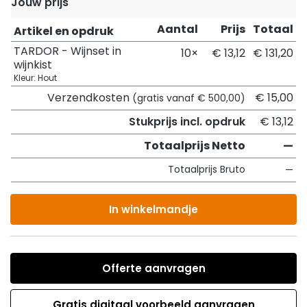
Jouw prijs
Aantal
Prijs
Totaal
Artikel en opdruk
TARDOR - Wijnset in
10×
€ 13,12
€ 131,20
wijnkist
Kleur: Hout
Verzendkosten
€ 15,00
(gratis vanaf € 500,00)
Stukprijs incl. opdruk
€ 13,12
Totaalprijs Netto
—
Totaalprijs Bruto
—
In winkelmandje
Offerte aanvragen
Gratis digitaal voorbeeld aanvragen