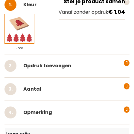
Stel je product samen
Selecteer
Kleur
€ 1,04
Vanaf zonder opdruk
Rood
Opdruk toevoegen
Aantal
Opmerking
Jouw prijs