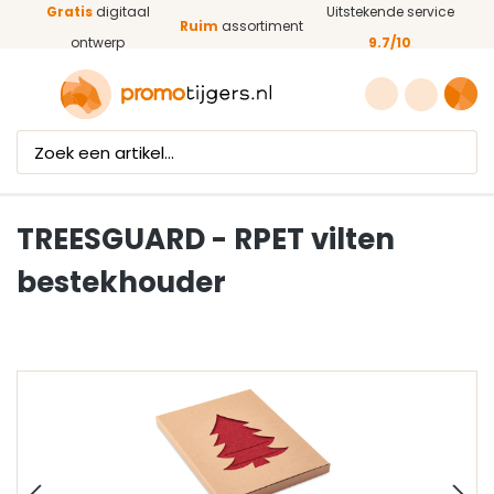
Gratis
digitaal
Uitstekende service
Ga naar de hoofdinhoud
Ruim
assortiment
ontwerp
9.7/10
TREESGUARD - RPET vilten
bestekhouder
Afbeeldingengalerij overslaan