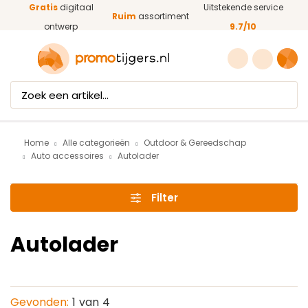
Gratis
digitaal
Uitstekende service
Ga naar de hoofdinhoud
Ruim
assortiment
ontwerp
9.7/10
Home
Alle categorieën
Outdoor & Gereedschap
Auto accessoires
Autolader
Filter
Autolader
Gevonden:
1
van
4