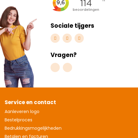
Sociale tijgers
Vragen?
Service en contact
Aanleveren logo
Bestelproces
Bedrukkingsmogelijkheden
Betalen en facturen