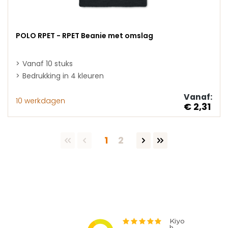
POLO RPET - RPET Beanie met omslag
Vanaf 10 stuks
Bedrukking in 4 kleuren
Vanaf:
10 werkdagen
€ 2,31
Pagina
Pagina
1
2