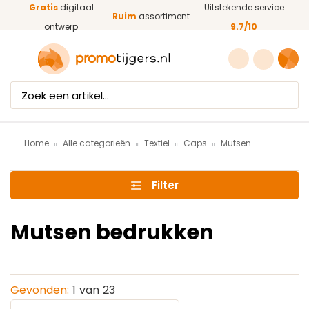
Gratis
digitaal
Uitstekende service
Ga naar de hoofdinhoud
Ruim
assortiment
ontwerp
9.7/10
Home
Alle categorieën
Textiel
Caps
Mutsen
Filter
Mutsen bedrukken
Gevonden:
1
van
23