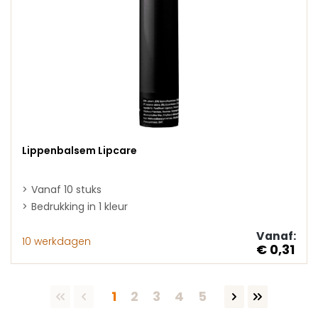
Lippenbalsem Lipcare
Vanaf 10 stuks
Bedrukking in 1 kleur
Vanaf:
10 werkdagen
€ 0,31
Pagina
Pagina
Pagina
Pagina
Pagina
1
2
3
4
5