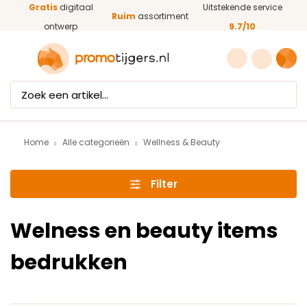
Gratis
digitaal
Uitstekende service
Ga naar de hoofdinhoud
Ruim
assortiment
ontwerp
9.7/10
Home
Alle categorieën
Wellness & Beauty
Filter
Welness en beauty items
bedrukken