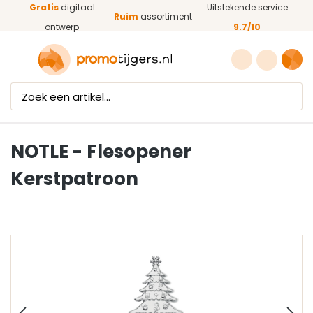
Gratis
digitaal
Uitstekende service
Ga naar de hoofdinhoud
Ruim
assortiment
ontwerp
9.7/10
NOTLE - Flesopener
Kerstpatroon
Afbeeldingengalerij overslaan