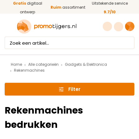
Gratis
digitaal
Uitstekende service
Ga naar de hoofdinhoud
Ruim
assortiment
ontwerp
9.7/10
Home
Alle categorieën
Gadgets & Elektronica
Rekenmachines
Filter
Rekenmachines
bedrukken