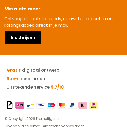
Mis niets meer...
Ontvang de laatste trends, nieuwste producten en
kortingsacties direct in je mail.
Inschrijven
Gratis
digitaal ontwerp
Ruim
assortiment
Uitstekende service
9.7/10
© Copyright 2026 Promotijgers.nl
Privacy & disclaimer
Algemene voorwaarden