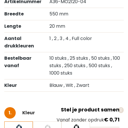
Artikelnummer
A36-MO2120-04
Breedte
550 mm
Lengte
20 mm
Aantal
1
, 2
, 3
, 4
, Full color
drukkleuren
Bestelbaar
10 stuks
, 25 stuks
, 50 stuks
, 100
vanaf
stuks
, 250 stuks
, 500 stuks
,
1000 stuks
Kleur
Blauw
, Wit
, Zwart
Stel je product samen
Selecteer
Kleur
€ 0,71
Vanaf zonder opdruk