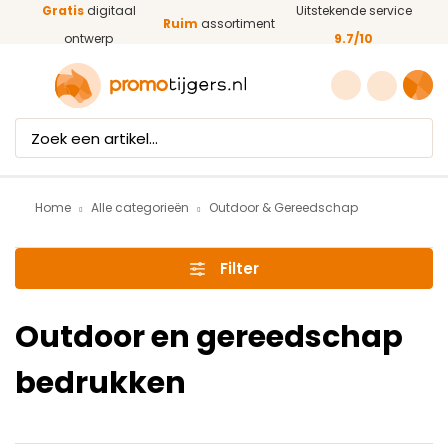
Gratis
digitaal
Uitstekende service
Ga naar de hoofdinhoud
Ruim
assortiment
ontwerp
9.7/10
Home
Alle categorieën
Outdoor & Gereedschap
Filter
Outdoor en gereedschap
bedrukken