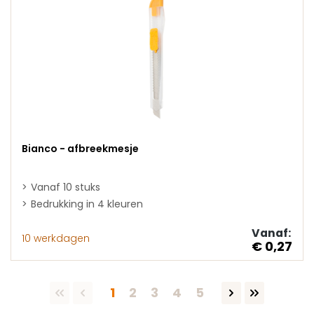
Bianco - afbreekmesje
Vanaf 10 stuks
Bedrukking in 4 kleuren
Vanaf:
10 werkdagen
€ 0,27
Pagina
Pagina
Pagina
Pagina
Pagina
1
2
3
4
5