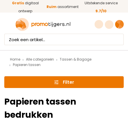
Gratis
digitaal
Uitstekende service
Ga naar de hoofdinhoud
Ruim
assortiment
ontwerp
9.7/10
Home
Alle categorieën
Tassen & Bagage
Papieren tassen
Filter
Papieren tassen
bedrukken