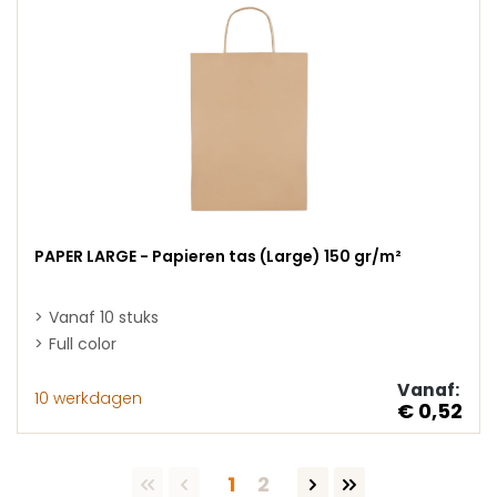
PAPER LARGE - Papieren tas (Large) 150 gr/m²
Vanaf 10 stuks
Full color
Vanaf:
10 werkdagen
€ 0,52
Pagina
Pagina
1
2