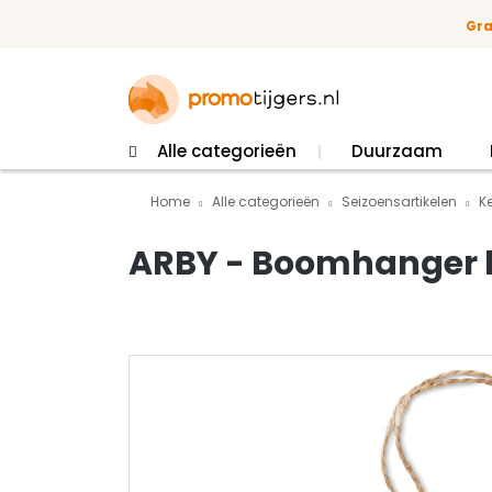
 naar de hoofdinhoud
Ga naar de zoekopdracht
Ga naar de hoofdnavigatie
Gra
Alle categorieën
Duurzaam
Home
Alle categorieën
Seizoensartikelen
K
ARBY - Boomhanger 
Afbeeldingengalerij overslaan