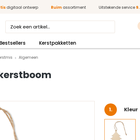
tis
digitaal ontwerp
Ruim
assortiment
Uitstekende service
9.
Bestsellers
Kerstpakketten
erstmis
Algemeen
kerstboom
Selec
Kleur