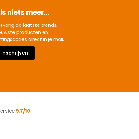
is niets meer...
tvang de laatste trends,
euwste producten en
rtingsacties direct in je mail.
Inschrijven
service
9.7/10