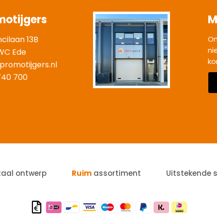
motijgers
M
ncilaan 13B
On
ni
WC Ede
ko
promotijgers.nl
|
740 700
taal ontwerp
Ruim
assortiment
Uitstekende 