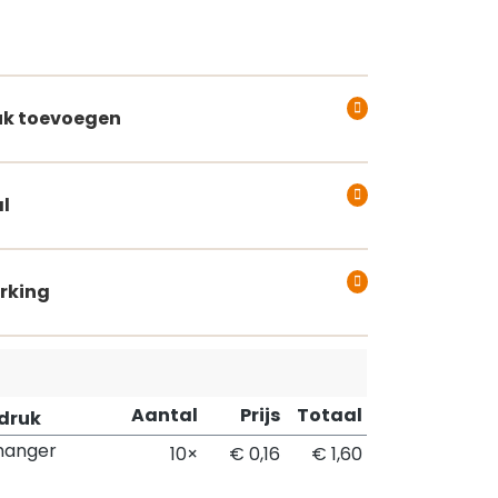
k toevoegen
l
rking
Aantal
Prijs
Totaal
pdruk
hanger
10×
€ 0,16
€ 1,60