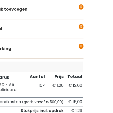
k toevoegen
l
rking
Aantal
Prijs
Totaal
pdruk
ED - A5
10×
€ 1,26
€ 12,60
elinieerd
zendkosten
€ 15,00
(gratis vanaf € 500,00)
Stukprijs incl. opdruk
€ 1,26