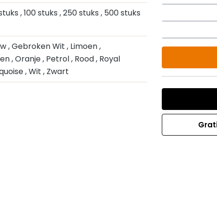
 stuks
, 100 stuks
, 250 stuks
, 500 stuks
auw
, Gebroken Wit
, Limoen
,
oen
, Oranje
, Petrol
, Rood
, Royal
rquoise
, Wit
, Zwart
Grat