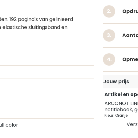
Opdru
n. 192 pagina's van gelinieerd
 elastische sluitingsband en
Aanta
Opme
Jouw prijs
Artikel en o
ARCONOT LIN
notitieboek, g
Kleur: Oranje
Ver
Full color