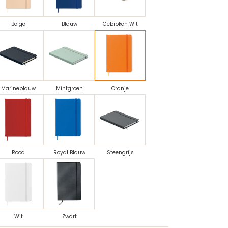
Beige
Blauw
Gebroken Wit
Marineblauw
Mintgroen
Oranje
Rood
Royal Blauw
Steengrijs
Wit
Zwart