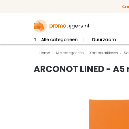
 naar de hoofdinhoud
Ga naar de zoekopdracht
Ga naar de hoofdnavigatie
Gra
Alle categorieën
Duurzaam
Home
Alle categorieën
Kantoorartikelen
Sc
ARCONOT LINED - A5 n
Afbeeldingengalerij overslaan