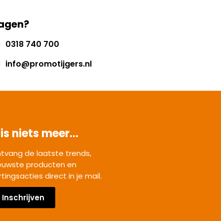
agen?
0318 740 700
info@promotijgers.nl
is niets meer...
tvang de laatste trends,
euwste producten en
rtingsacties direct in je mail.
Inschrijven