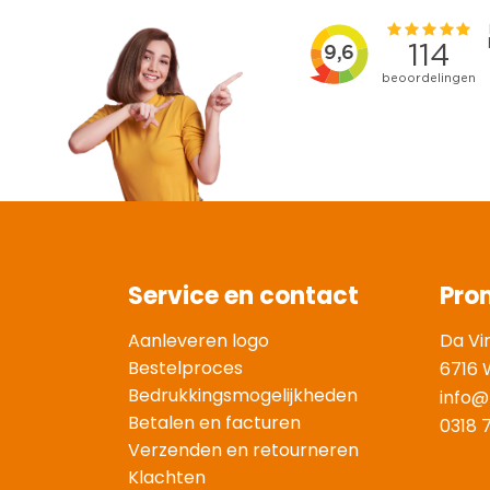
Service en contact
Pro
Aanleveren logo
Da Vi
Bestelproces
6716 
Bedrukkingsmogelijkheden
info@
Betalen en facturen
0318 
Verzenden en retourneren
Klachten