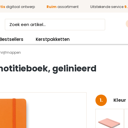
tis
digitaal ontwerp
Ruim
assortiment
Uitstekende service
9.
Bestsellers
Kerstpakketten
hrijfmappen
otitieboek, gelinieerd
Selec
Kleur