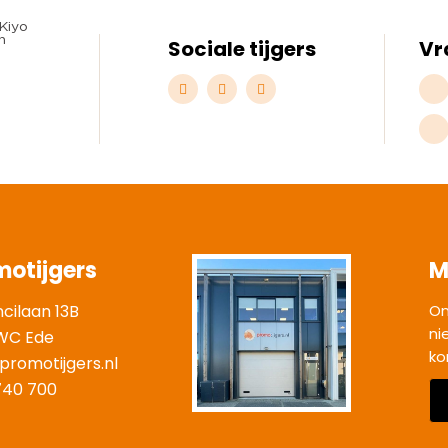
Sociale tijgers
Vr
motijgers
M
ncilaan 13B
On
ni
WC Ede
ko
promotijgers.nl
|
740 700