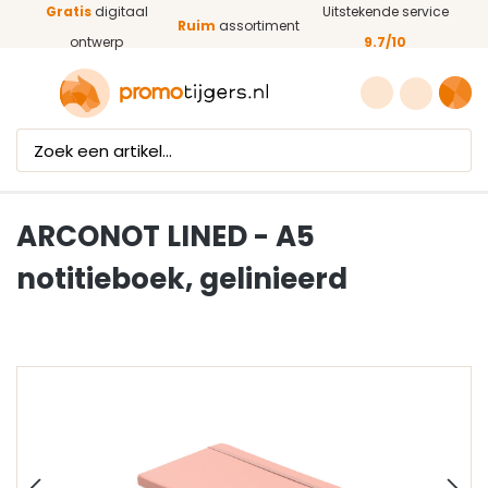
Gratis
digitaal
Uitstekende service
Ga naar de hoofdinhoud
Ruim
assortiment
ontwerp
9.7/10
ARCONOT LINED - A5
notitieboek, gelinieerd
Afbeeldingengalerij overslaan