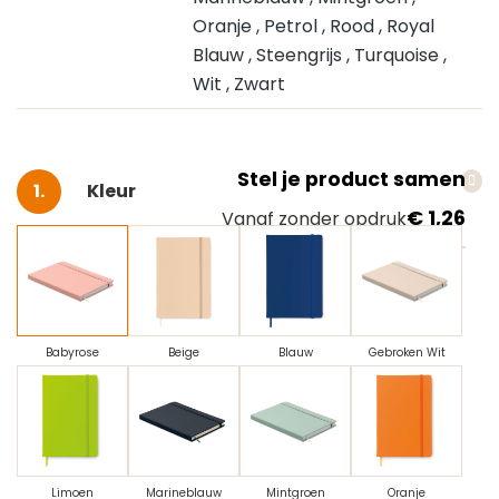
Oranje
, Petrol
, Rood
, Royal
Blauw
, Steengrijs
, Turquoise
,
Wit
, Zwart
Stel je product samen
Selecteer
Kleur
€ 1,26
Vanaf zonder opdruk
Babyrose
Beige
Blauw
Gebroken Wit
Limoen
Marineblauw
Mintgroen
Oranje