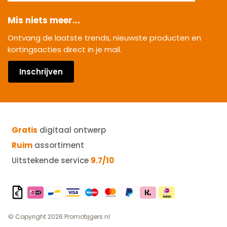
Mis niets meer...
Ontvang de laatste trends, nieuwste producten en
kortingsacties direct in je mail.
Inschrijven
Gratis
digitaal ontwerp
Ruim
assortiment
Uitstekende service
9.7/10
© Copyright 2026 Promotijgers.nl