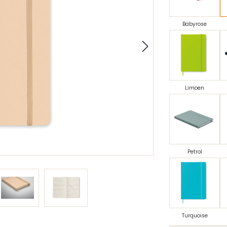
Babyrose
Limoen
Petrol
Turquoise