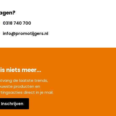
agen?
0318 740 700
info@promotijgers.nl
is niets meer...
tvang de laatste trends,
euwste producten en
rtingsacties direct in je mail.
Inschrijven