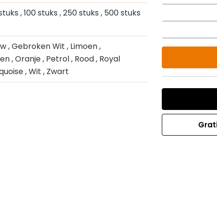
 stuks
, 100 stuks
, 250 stuks
, 500 stuks
auw
, Gebroken Wit
, Limoen
,
oen
, Oranje
, Petrol
, Rood
, Royal
rquoise
, Wit
, Zwart
Grat