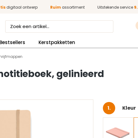
tis
digitaal ontwerp
Ruim
assortiment
Uitstekende service
9.
Bestsellers
Kerstpakketten
hrijfmappen
otitieboek, gelinieerd
Selec
Kleur