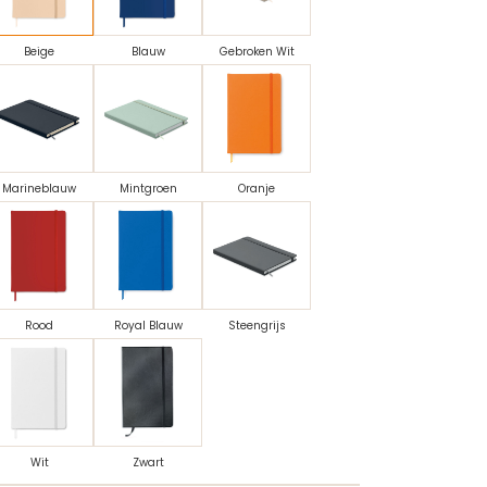
Beige
Blauw
Gebroken Wit
Marineblauw
Mintgroen
Oranje
Rood
Royal Blauw
Steengrijs
Wit
Zwart