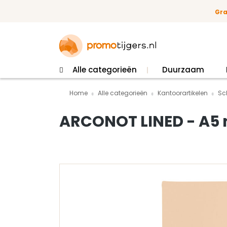
 naar de hoofdinhoud
Ga naar de zoekopdracht
Ga naar de hoofdnavigatie
Gra
Alle categorieën
Duurzaam
Home
Alle categorieën
Kantoorartikelen
Sc
ARCONOT LINED - A5 n
Afbeeldingengalerij overslaan