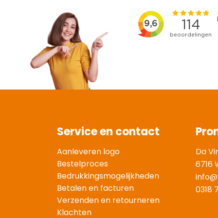
Service en contact
Pro
Aanleveren logo
Da Vi
Bestelproces
6716 
Bedrukkingsmogelijkheden
info@
Betalen en facturen
0318 
Verzenden en retourneren
Klachten