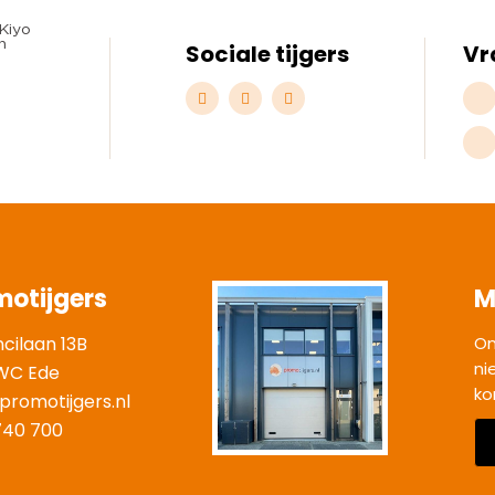
Sociale tijgers
Vr
motijgers
M
ncilaan 13B
On
ni
WC Ede
ko
promotijgers.nl
|
740 700