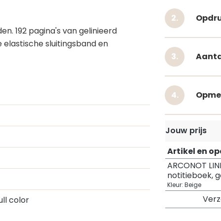
Opdru
n. 192 pagina's van gelinieerd
 elastische sluitingsband en
Aanta
Opme
Jouw prijs
Artikel en o
ARCONOT LIN
notitieboek, g
Kleur: Beige
Ver
Full color