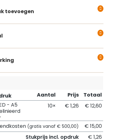
k toevoegen
l
rking
Aantal
Prijs
Totaal
pdruk
ED - A5
10×
€ 1,26
€ 12,60
elinieerd
w
zendkosten
€ 15,00
(gratis vanaf € 500,00)
Stukprijs incl. opdruk
€ 1,26