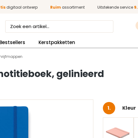
tis
digitaal ontwerp
Ruim
assortiment
Uitstekende service
9.
Bestsellers
Kerstpakketten
hrijfmappen
otitieboek, gelinieerd
Selec
Kleur