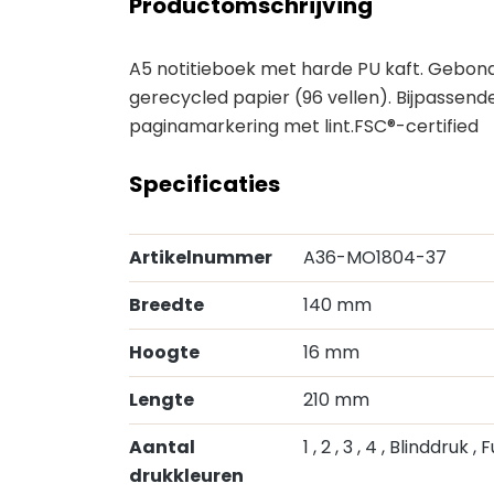
Productomschrijving
A5 notitieboek met harde PU kaft. Gebonde
gerecycled papier (96 vellen). Bijpassende
paginamarkering met lint.FSC®-certified
Specificaties
Artikelnummer
A36-MO1804-37
Breedte
140 mm
Hoogte
16 mm
Lengte
210 mm
Aantal
1
, 2
, 3
, 4
, Blinddruk
, 
drukkleuren