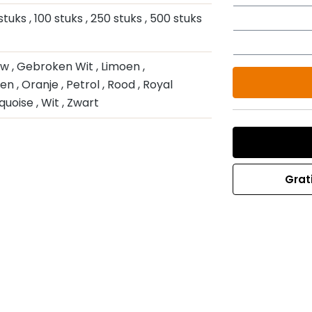
 stuks
, 100 stuks
, 250 stuks
, 500 stuks
auw
, Gebroken Wit
, Limoen
,
oen
, Oranje
, Petrol
, Rood
, Royal
rquoise
, Wit
, Zwart
Grat