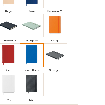
Beige
Blauw
Gebroken Wit
Marineblauw
Mintgroen
Oranje
Rood
Royal Blauw
Steengrijs
Wit
Zwart