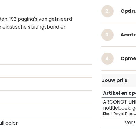
Opdru
n. 192 pagina's van gelinieerd
 elastische sluitingsband en
Aanta
Opme
Jouw prijs
Artikel en o
ARCONOT LIN
notitieboek, g
Kleur: Royal Blau
Ver
Full color