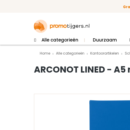
 naar de hoofdinhoud
Ga naar de zoekopdracht
Ga naar de hoofdnavigatie
Gra
Alle categorieën
Duurzaam
Home
Alle categorieën
Kantoorartikelen
Sc
ARCONOT LINED - A5 n
Afbeeldingengalerij overslaan