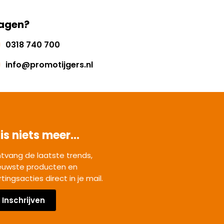
agen?
0318 740 700
info@promotijgers.nl
is niets meer...
tvang de laatste trends,
euwste producten en
rtingsacties direct in je mail.
Inschrijven