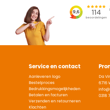
Service en contact
Pro
Aanleveren logo
Da Vi
Bestelproces
6716 
Bedrukkingsmogelijkheden
info@
Betalen en facturen
0318 
Verzenden en retourneren
Klachten