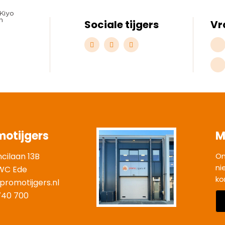
Sociale tijgers
Vr
motijgers
M
ncilaan 13B
On
ni
WC Ede
ko
promotijgers.nl
|
740 700