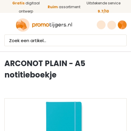
Gratis
digitaal
Uitstekende service
Ga naar de hoofdinhoud
Ruim
assortiment
ontwerp
9.7/10
ARCONOT PLAIN - A5
notitieboekje
Afbeeldingengalerij overslaan