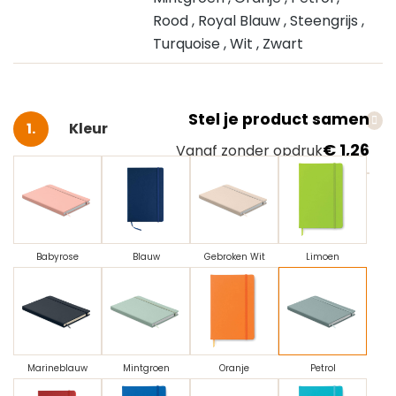
Rood
, Royal Blauw
, Steengrijs
,
Turquoise
, Wit
, Zwart
Stel je product samen
Selecteer
Kleur
€ 1,26
Vanaf zonder opdruk
Babyrose
Blauw
Gebroken Wit
Limoen
Marineblauw
Mintgroen
Oranje
Petrol