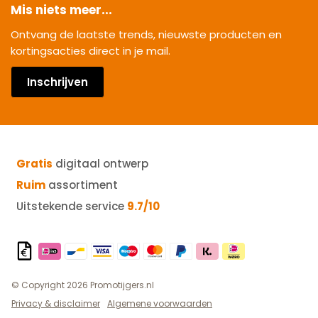
Mis niets meer...
Ontvang de laatste trends, nieuwste producten en
kortingsacties direct in je mail.
Inschrijven
Gratis
digitaal ontwerp
Ruim
assortiment
Uitstekende service
9.7/10
© Copyright 2026 Promotijgers.nl
Privacy & disclaimer
Algemene voorwaarden