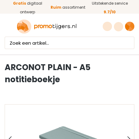
Gratis
digitaal
Uitstekende service
Ga naar de hoofdinhoud
Ruim
assortiment
ontwerp
9.7/10
ARCONOT PLAIN - A5
notitieboekje
Afbeeldingengalerij overslaan