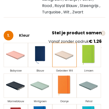
Rood
, Royal Blauw
, Steengrijs
,
Turquoise
, Wit
, Zwart
Stel je product samen
Selecteer
Kleur
€ 1,26
Vanaf zonder opdruk
Babyrose
Blauw
Gebroken Wit
Limoen
Marineblauw
Mintgroen
Oranje
Petrol