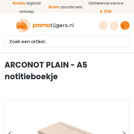
Gratis
digitaal
Uitstekende service
Ga naar de hoofdinhoud
Ruim
assortiment
ontwerp
9.7/10
ARCONOT PLAIN - A5
notitieboekje
Afbeeldingengalerij overslaan