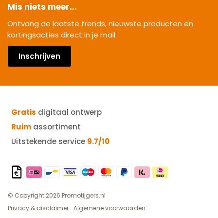
Mis niets meer...
Ontvang de laatste trends, nieuwste producten en
kortingsacties direct in je mail.
Inschrijven
Gratis
digitaal ontwerp
Ruim
assortiment
Uitstekende service
9.7/10
© Copyright 2026 Promotijgers.nl
Privacy & disclaimer
Algemene voorwaarden