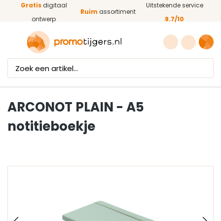
Gratis
digitaal
Uitstekende service
Ga naar de hoofdinhoud
Ruim
assortiment
ontwerp
9.7/10
ARCONOT PLAIN - A5
notitieboekje
Afbeeldingengalerij overslaan