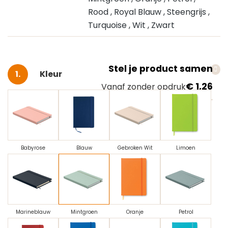
Rood
, Royal Blauw
, Steengrijs
,
Turquoise
, Wit
, Zwart
Stel je product samen
Selecteer
Kleur
€ 1,26
Vanaf zonder opdruk
Babyrose
Blauw
Gebroken Wit
Limoen
Marineblauw
Mintgroen
Oranje
Petrol