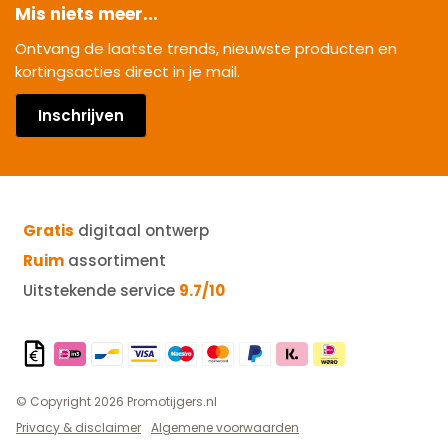
Mis niets meer...
Ontvang de laatste trends, nieuwste producten en
kortingsacties direct in je mail.
Inschrijven
Gratis
digitaal ontwerp
Ruim
assortiment
Uitstekende service
9.7/10
© Copyright 2026 Promotijgers.nl
Privacy & disclaimer
Algemene voorwaarden