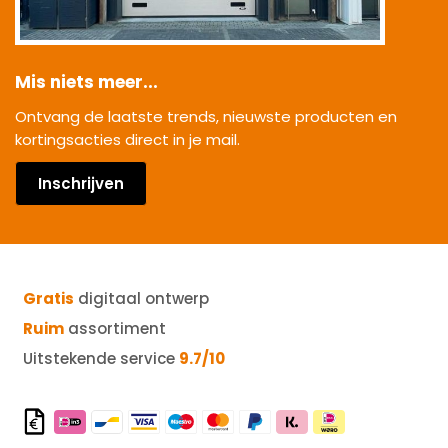
Mis niets meer...
Ontvang de laatste trends, nieuwste producten en
kortingsacties direct in je mail.
Inschrijven
Gratis
digitaal ontwerp
Ruim
assortiment
Uitstekende service
9.7/10