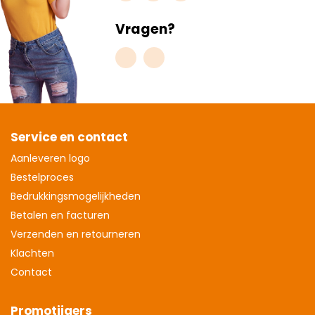
Vragen?
Service en contact
Aanleveren logo
Bestelproces
Bedrukkingsmogelijkheden
Betalen en facturen
Verzenden en retourneren
Klachten
Contact
Promotijgers