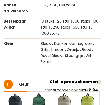
Aantal
1
, 2
, 3
, 4
, Full color
drukkleuren
Bestelbaar
10 stuks
, 25 stuks
, 50 stuks
, 100
vanaf
stuks
, 250 stuks
, 500 stuks
,
1000 stuks
Kleur
Blauw
, Donker Marinegroen
,
Grijs
, Limoen
, Oranje
, Rood
,
Royal Blauw
, Steengrijs
, Wit
,
Zwart
Stel je product samen
Selecteer
Kleur
€ 2,94
Vanaf zonder opdruk