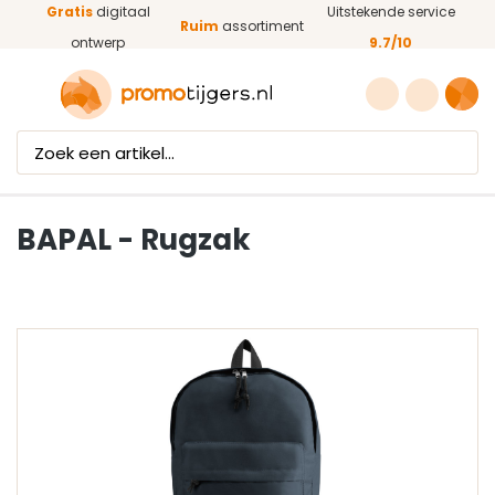
Gratis
digitaal
Uitstekende service
Ga naar de hoofdinhoud
Ruim
assortiment
ontwerp
9.7/10
BAPAL - Rugzak
Afbeeldingengalerij overslaan