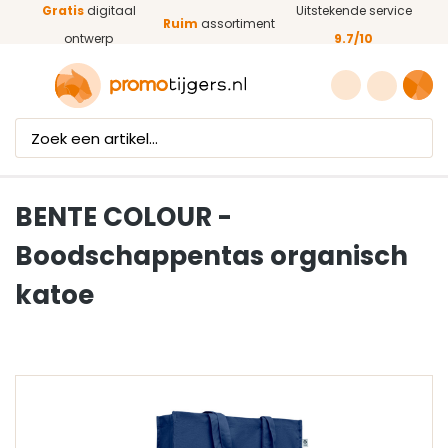
Gratis
digitaal
Uitstekende service
Ga naar de hoofdinhoud
Ruim
assortiment
ontwerp
9.7/10
BENTE COLOUR -
Boodschappentas organisch
katoe
Afbeeldingengalerij overslaan