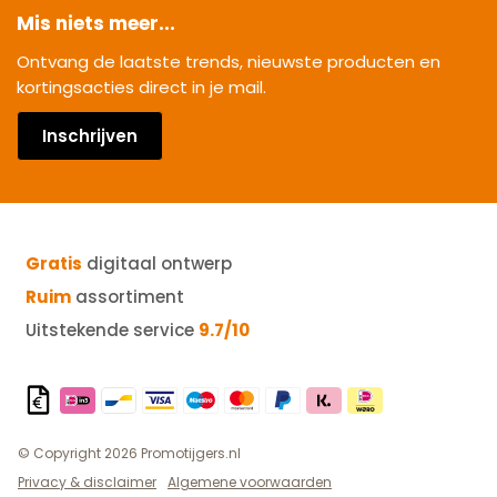
Mis niets meer...
Ontvang de laatste trends, nieuwste producten en
kortingsacties direct in je mail.
Inschrijven
Gratis
digitaal ontwerp
Ruim
assortiment
Uitstekende service
9.7/10
© Copyright 2026 Promotijgers.nl
Privacy & disclaimer
Algemene voorwaarden