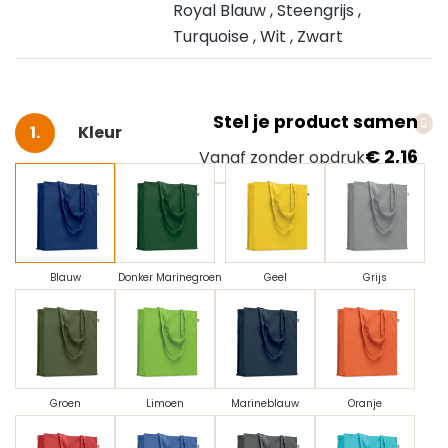
Royal Blauw
, Steengrijs
,
Turquoise
, Wit
, Zwart
Stel je product samen
Selecteer
Kleur
€ 2,16
Vanaf zonder opdruk
Blauw
Donker Marinegroen
Geel
Grijs
Groen
Limoen
Marineblauw
Oranje