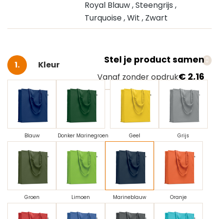
Royal Blauw
, Steengrijs
,
Turquoise
, Wit
, Zwart
Stel je product samen
Selecteer
Kleur
€ 2,16
Vanaf zonder opdruk
Blauw
Donker Marinegroen
Geel
Grijs
Groen
Limoen
Marineblauw
Oranje