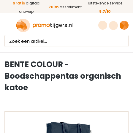
Gratis
digitaal
Uitstekende service
Ga naar de hoofdinhoud
Ruim
assortiment
ontwerp
9.7/10
BENTE COLOUR -
Boodschappentas organisch
katoe
Afbeeldingengalerij overslaan