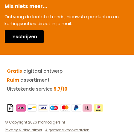
Mis niets meer...
Ontvang de laatste trends, nieuwste producten en
kortingsacties direct in je mail.
Inschrijven
Gratis
digitaal ontwerp
Ruim
assortiment
Uitstekende service
9.7/10
© Copyright 2026 Promotijgers.nl
Privacy & disclaimer
Algemene voorwaarden