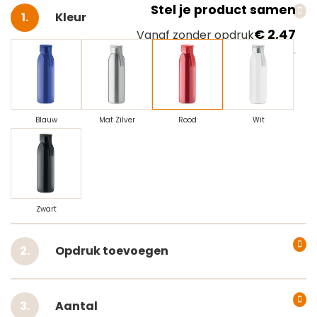
Stel je product samen
Selecteer
Kleur
€ 2,47
Vanaf zonder opdruk
Blauw
Mat Zilver
Rood
Wit
Zwart
Opdruk toevoegen
Aantal