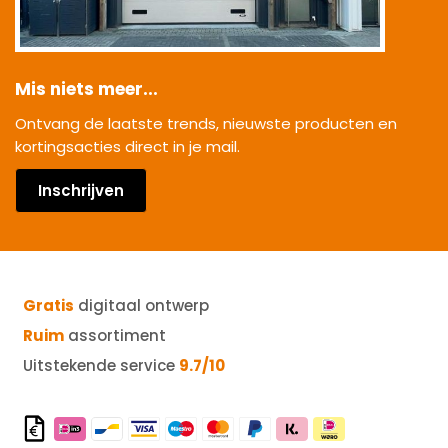
Mis niets meer...
Ontvang de laatste trends, nieuwste producten en
kortingsacties direct in je mail.
Inschrijven
Gratis
digitaal ontwerp
Ruim
assortiment
Uitstekende service
9.7/10