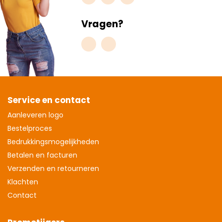
Vragen?
Service en contact
Aanleveren logo
Bestelproces
Bedrukkingsmogelijkheden
Betalen en facturen
Verzenden en retourneren
Klachten
Contact