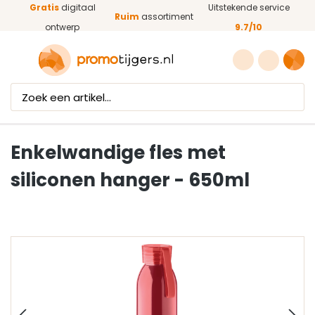
Gratis
digitaal
Uitstekende service
Ga naar de hoofdinhoud
Ruim
assortiment
ontwerp
9.7/10
Enkelwandige fles met
siliconen hanger - 650ml
Afbeeldingengalerij overslaan