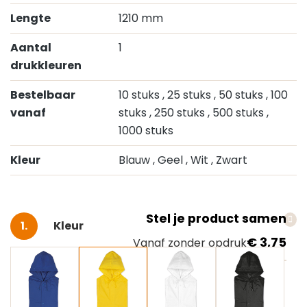
Lengte
1210 mm
Aantal
1
drukkleuren
Bestelbaar
10 stuks
, 25 stuks
, 50 stuks
, 100
vanaf
stuks
, 250 stuks
, 500 stuks
,
1000 stuks
Kleur
Blauw
, Geel
, Wit
, Zwart
Stel je product samen
Selecteer
Kleur
€ 3,75
Vanaf zonder opdruk