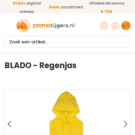
Gratis
digitaal
Uitstekende service
Ga naar de hoofdinhoud
Ruim
assortiment
ontwerp
9.7/10
BLADO - Regenjas
Afbeeldingengalerij overslaan