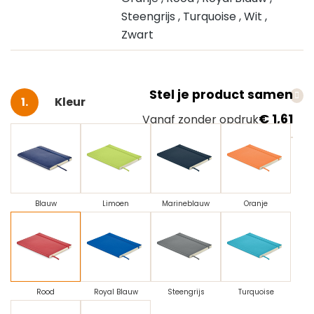
Steengrijs
, Turquoise
, Wit
,
Zwart
Stel je product samen
Selecteer
Kleur
€ 1,61
Vanaf zonder opdruk
Blauw
Limoen
Marineblauw
Oranje
Rood
Royal Blauw
Steengrijs
Turquoise