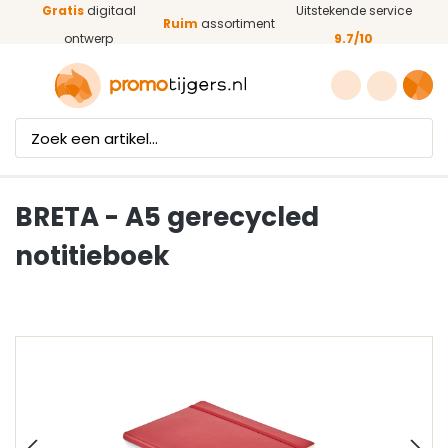
Gratis
digitaal
Uitstekende service
Ga naar de hoofdinhoud
Ruim
assortiment
ontwerp
9.7/10
BRETA - A5 gerecycled
notitieboek
Afbeeldingengalerij overslaan