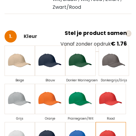
Zwart/Rood
Stel je product samen
Selecteer
Kleur
€ 1,76
Vanaf zonder opdruk
Beige
Blauw
Donker Marinegroen
Donkergrijs/Grijs
Grijs
Oranje
Prairiegroen/Wit
Rood