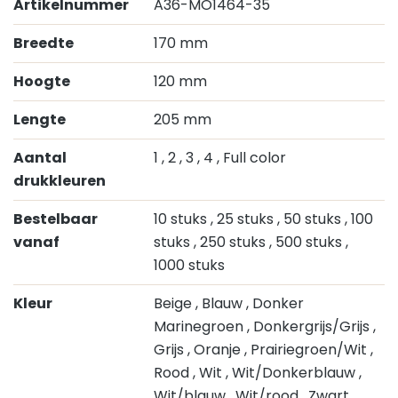
Artikelnummer
A36-MO1464-35
Breedte
170 mm
Hoogte
120 mm
Lengte
205 mm
Aantal
1
, 2
, 3
, 4
, Full color
drukkleuren
Bestelbaar
10 stuks
, 25 stuks
, 50 stuks
, 100
vanaf
stuks
, 250 stuks
, 500 stuks
,
1000 stuks
Kleur
Beige
, Blauw
, Donker
Marinegroen
, Donkergrijs/Grijs
,
Grijs
, Oranje
, Prairiegroen/Wit
,
Rood
, Wit
, Wit/Donkerblauw
,
Wit/blauw
, Wit/rood
, Zwart
,