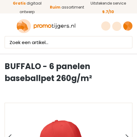
Gratis
digitaal
Uitstekende service
Ga naar de hoofdinhoud
Ruim
assortiment
ontwerp
9.7/10
BUFFALO - 6 panelen
baseballpet 260g/m²
Afbeeldingengalerij overslaan