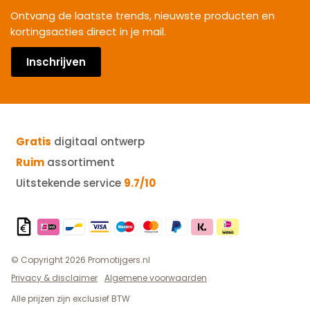
Ontvang de laatste trends, nieuwste producten en
kortingsacties direct in je mail.
Inschrijven
Gratis
digitaal ontwerp
Ruim
assortiment
Uitstekende service
9.7/10
© Copyright 2026 Promotijgers.nl
Privacy & disclaimer
Algemene voorwaarden
Alle prijzen zijn exclusief BTW