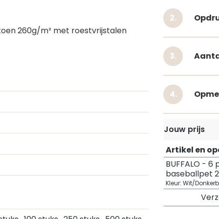
Opdru
toen 260g/m² met roestvrijstalen
Aanta
Opme
Jouw prijs
Artikel en o
BUFFALO - 6 
baseballpet 
Kleur: Wit/Donker
Ver