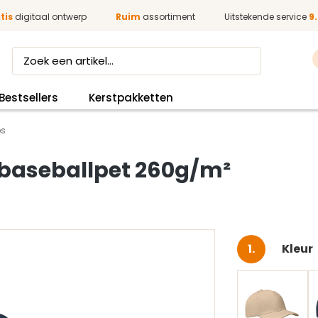
tis
digitaal ontwerp
Ruim
assortiment
Uitstekende service
9.
Bestsellers
Kerstpakketten
s
 baseballpet 260g/m²
Selec
Kleur