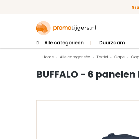
 naar de hoofdinhoud
Ga naar de zoekopdracht
Ga naar de hoofdnavigatie
Gra
Alle categorieën
Duurzaam
Home
Alle categorieën
Textiel
Caps
Cap
BUFFALO - 6 panelen
Afbeeldingengalerij overslaan