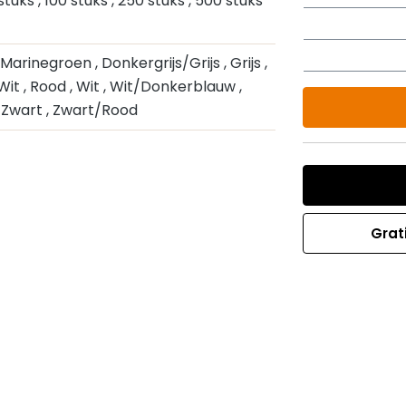
 stuks
, 100 stuks
, 250 stuks
, 500 stuks
r Marinegroen
, Donkergrijs/Grijs
, Grijs
,
/Wit
, Rood
, Wit
, Wit/Donkerblauw
,
, Zwart
, Zwart/Rood
Grat