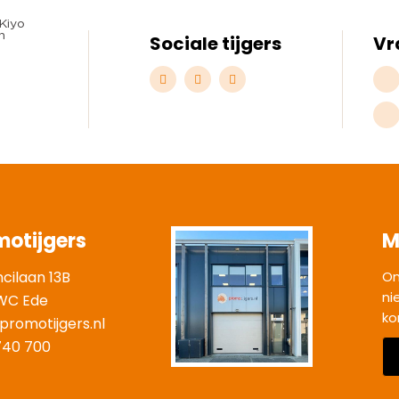
Sociale tijgers
Vr
motijgers
M
ncilaan 13B
On
ni
WC Ede
ko
promotijgers.nl
|
740 700