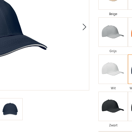
Beige
Grijs
Wit
W
Zwart