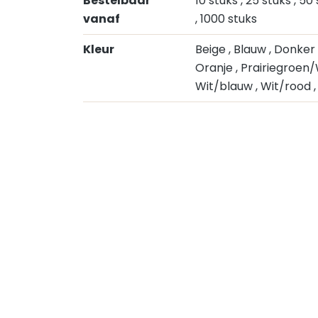
Bestelbaar
10 stuks
, 25 stuks
, 50
vanaf
, 1000 stuks
Kleur
Beige
, Blauw
, Donke
Oranje
, Prairiegroen
Wit/blauw
, Wit/rood