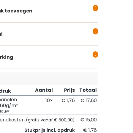
k toevoegen
l
rking
Aantal
Prijs
Totaal
pdruk
panelen
10×
€ 1,76
€ 17,60
260g/m²
blauw
zendkosten
€ 15,00
(gratis vanaf € 500,00)
Stukprijs incl. opdruk
€ 1,76