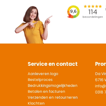
Service en contact
Pro
Aanleveren logo
Da Vi
Bestelproces
6716 
Bedrukkingsmogelijkheden
info@
Betalen en facturen
0318 
Verzenden en retourneren
Klachten