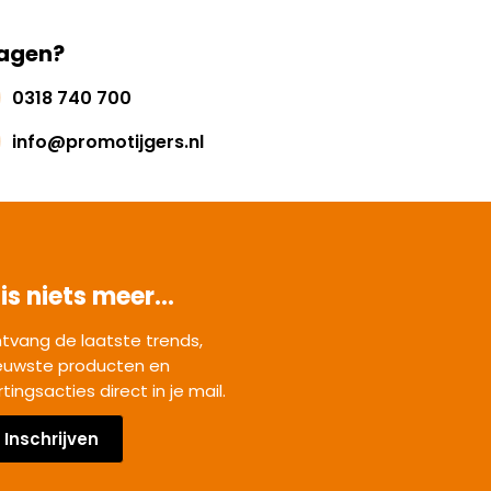
agen?
0318 740 700
info@promotijgers.nl
is niets meer...
tvang de laatste trends,
euwste producten en
rtingsacties direct in je mail.
Inschrijven