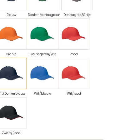
Blauw
Donker Marinegroen
Donkergrijs/Grijs
Oranje
Prairiegroen/Wit
Rood
it/Donkerblauw
Wit/blauw
Wit/rood
Zwart/Rood