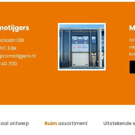
motijgers
M
ncilaan 13B
On
ni
WC Ede
ko
promotijgers.nl
|
740 700
taal ontwerp
Ruim
assortiment
Uitstekende 