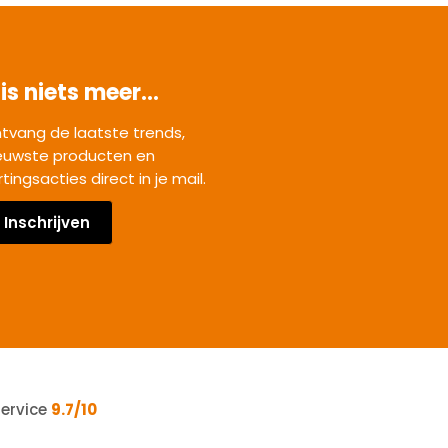
is niets meer...
tvang de laatste trends,
euwste producten en
rtingsacties direct in je mail.
Inschrijven
service
9.7/10