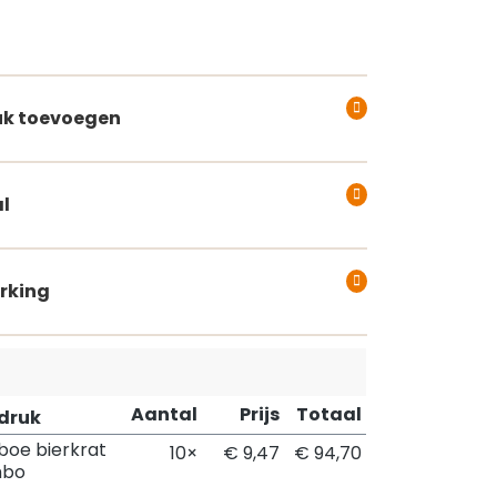
k toevoegen
l
rking
Aantal
Prijs
Totaal
pdruk
oe bierkrat
10×
€ 9,47
€ 94,70
mbo