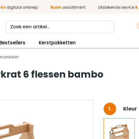
tis
digitaal ontwerp
Ruim
assortiment
Uitstekende service
9.
Bestsellers
Kerstpakketten
nartikelen
krat 6 flessen bambo
Selec
Kleur