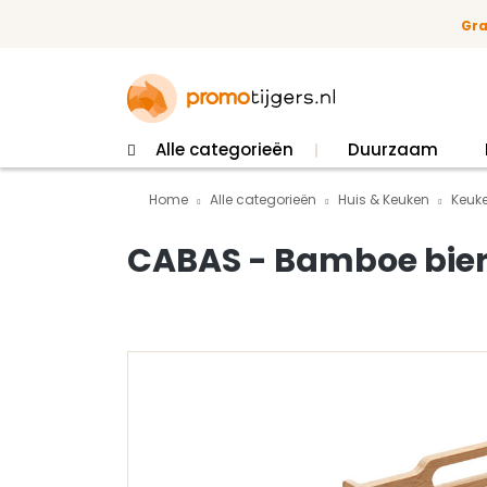
 naar de hoofdinhoud
Ga naar de zoekopdracht
Ga naar de hoofdnavigatie
Gra
Alle categorieën
Duurzaam
Home
Alle categorieën
Huis & Keuken
Keuke
CABAS - Bamboe bier
Afbeeldingengalerij overslaan