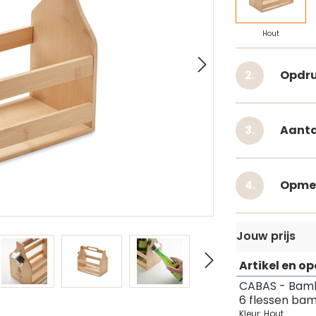
Hout
Opdru
Aanta
Opme
Jouw prijs
Artikel en o
CABAS - Bamb
6 flessen ba
Kleur: Hout