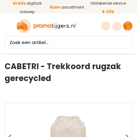
Gratis
digitaal
Uitstekende service
Ga naar de hoofdinhoud
Ruim
assortiment
ontwerp
9.7/10
CABETRI - Trekkoord rugzak
gerecycled
Afbeeldingengalerij overslaan