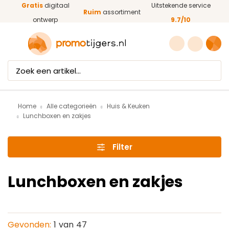
Gratis
digitaal
Uitstekende service
Ga naar de hoofdinhoud
Ruim
assortiment
ontwerp
9.7/10
Home
Alle categorieën
Huis & Keuken
Lunchboxen en zakjes
Filter
Lunchboxen en zakjes
Gevonden:
1
van
47