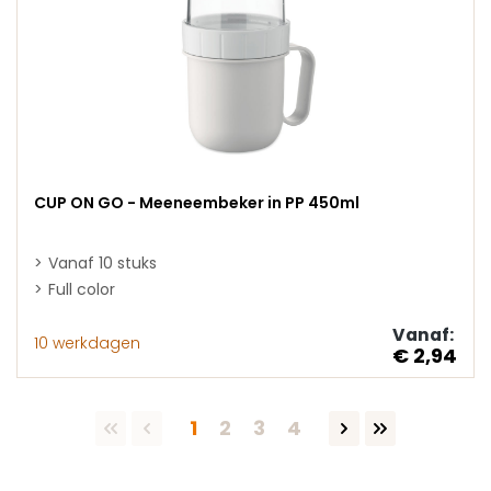
CUP ON GO - Meeneembeker in PP 450ml
Vanaf 10 stuks
Full color
Vanaf:
10 werkdagen
€ 2,94
Pagina
Pagina
Pagina
Pagina
1
2
3
4