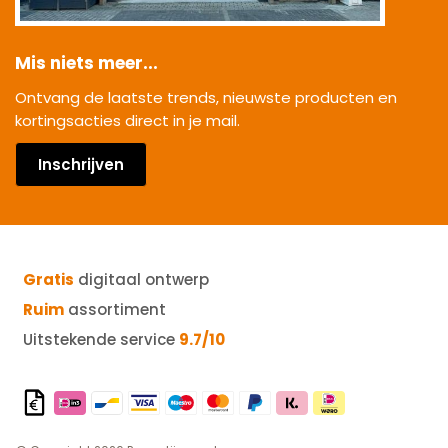
Mis niets meer...
Ontvang de laatste trends, nieuwste producten en
kortingsacties direct in je mail.
Inschrijven
Gratis
digitaal ontwerp
Ruim
assortiment
Uitstekende service
9.7/10