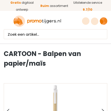
Gratis
digitaal
Uitstekende service
Ga naar de hoofdinhoud
Ruim
assortiment
ontwerp
9.7/10
CARTOON - Balpen van
papier/maïs
Afbeeldingengalerij overslaan