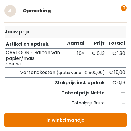
Opmerking
Jouw prijs
Aantal
Prijs
Totaal
Artikel en opdruk
CARTOON - Balpen van
10×
€ 0,13
€ 1,30
papier/maïs
Kleur: Wit
Verzendkosten
€ 15,00
(gratis vanaf € 500,00)
Stukprijs incl. opdruk
€ 0,13
Totaalprijs Netto
—
Totaalprijs Bruto
—
In winkelmandje