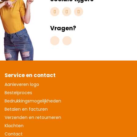
Vragen?
Service en contact
Aanleveren logo
Bestelproces
Bedrukkingsmogelijkheden
Betalen en facturen
Verzenden en retourneren
Klachten
Contact