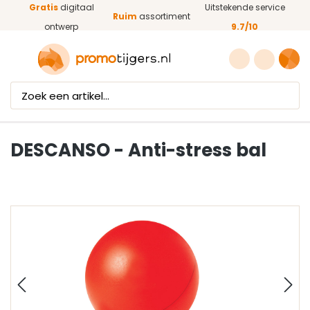
Gratis
digitaal
Uitstekende service
Ga naar de hoofdinhoud
Ruim
assortiment
ontwerp
9.7/10
DESCANSO - Anti-stress bal
Afbeeldingengalerij overslaan