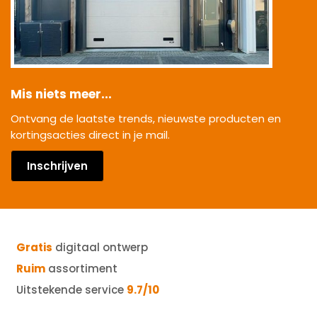
Mis niets meer...
Ontvang de laatste trends, nieuwste producten en
kortingsacties direct in je mail.
Inschrijven
Gratis
digitaal ontwerp
Ruim
assortiment
Uitstekende service
9.7/10