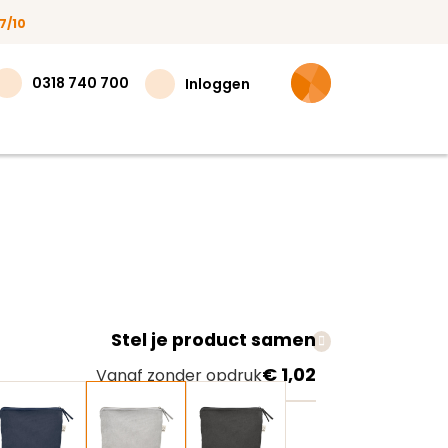
7/10
0318 740 700
Inloggen
Stel je product samen
teer
€ 1,02
Vanaf zonder opdruk