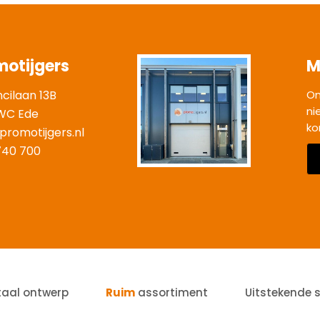
motijgers
M
ncilaan 13B
On
ni
WC Ede
ko
promotijgers.nl
|
740 700
taal ontwerp
Ruim
assortiment
Uitstekende 