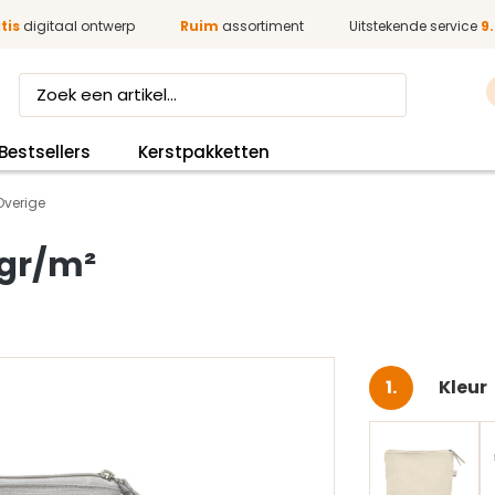
tis
digitaal ontwerp
Ruim
assortiment
Uitstekende service
9.
Bestsellers
Kerstpakketten
Overige
 gr/m²
Selec
Kleur