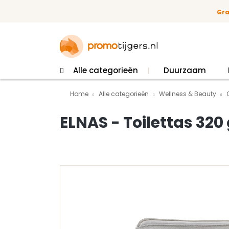
 naar de hoofdinhoud
Ga naar de zoekopdracht
Ga naar de hoofdnavigatie
Gra
Alle categorieën
Duurzaam
Home
Alle categorieën
Wellness & Beauty
ELNAS - Toilettas 320
Afbeeldingengalerij overslaan