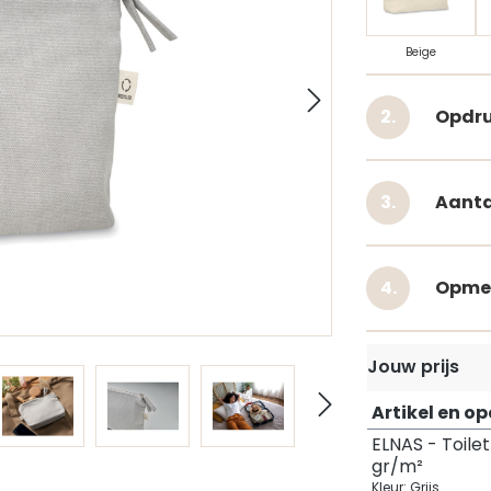
Beige
Opdru
Aanta
Opme
Jouw prijs
Artikel en o
ELNAS - Toile
gr/m²
Kleur: Grijs