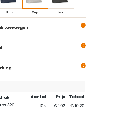
Blauw
Grijs
Zwart
k toevoegen
l
rking
Aantal
Prijs
Totaal
pdruk
ttas 320
10×
€ 1,02
€ 10,20