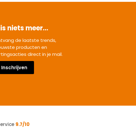
is niets meer...
tvang de laatste trends,
euwste producten en
rtingsacties direct in je mail.
Inschrijven
service
9.7/10