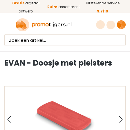
Gratis
digitaal
Uitstekende service
Ga naar de hoofdinhoud
Ruim
assortiment
ontwerp
9.7/10
EVAN - Doosje met pleisters
Afbeeldingengalerij overslaan