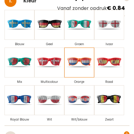
Kleur
€ 0,84
Vanaf zonder opdruk
Blauw
Geel
Groen
Ivoor
Mix
Multicolour
Oranje
Rood
Royal Blauw
Wit
Wit/blauw
Zwart