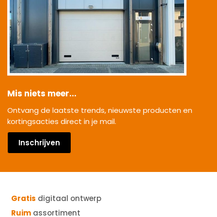
Mis niets meer...
Ontvang de laatste trends, nieuwste producten en
kortingsacties direct in je mail.
Inschrijven
Gratis
digitaal ontwerp
Ruim
assortiment