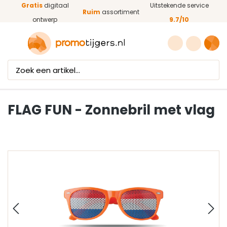
Gratis
digitaal
Uitstekende service
Ga naar de hoofdinhoud
Ruim
assortiment
ontwerp
9.7/10
FLAG FUN - Zonnebril met vlag
Afbeeldingengalerij overslaan