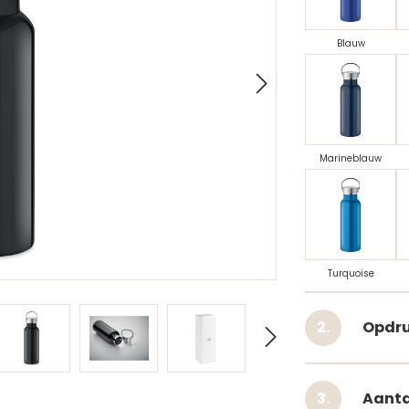
Blauw
Marineblauw
Turquoise
Opdru
Aanta