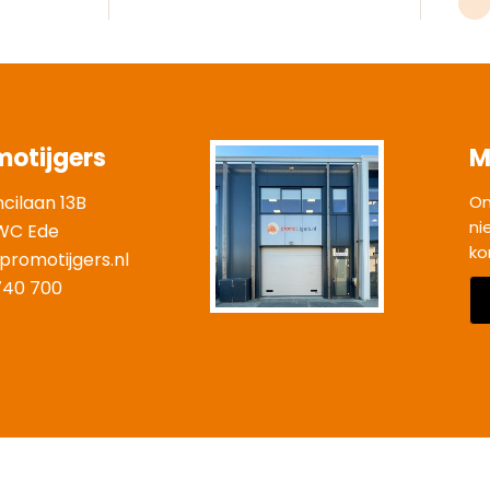
motijgers
M
ncilaan 13B
On
ni
WC Ede
ko
promotijgers.nl
|
740 700