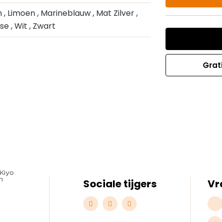
n
, Limoen
, Marineblauw
, Mat Zilver
,
ise
, Wit
, Zwart
Grat
Sociale tijgers
Vr