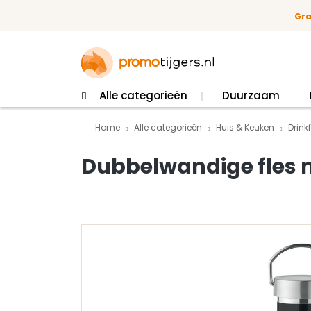
 naar de hoofdinhoud
Ga naar de zoekopdracht
Ga naar de hoofdnavigatie
Gra
Alle categorieën
Duurzaam
Home
Alle categorieën
Huis & Keuken
Drink
Dubbelwandige fles 
Afbeeldingengalerij overslaan