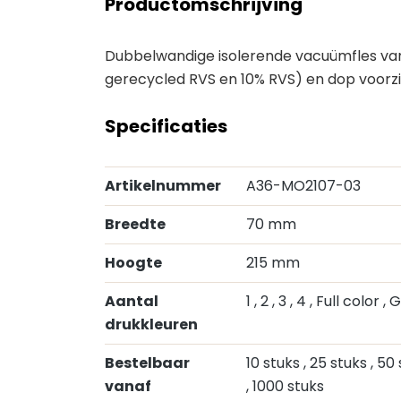
Productomschrijving
Dubbelwandige isolerende vacuümfles van 
gerecycled RVS en 10% RVS) en dop voorzi
Specificaties
Artikelnummer
A36-MO2107-03
Breedte
70 mm
Hoogte
215 mm
Aantal
1
, 2
, 3
, 4
, Full color
, 
drukkleuren
Bestelbaar
10 stuks
, 25 stuks
, 50
vanaf
, 1000 stuks