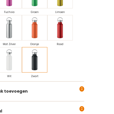
Fuchsia
Groen
Limoen
Mat Zilver
Oranje
Rood
Wit
Zwart
k toevoegen
l