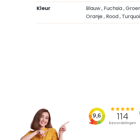
Kleur
Blauw
, Fuchsia
, Groe
Oranje
, Rood
, Turquo