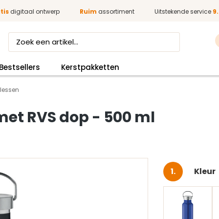
tis
digitaal ontwerp
Ruim
assortiment
Uitstekende service
9.
Bestsellers
Kerstpakketten
flessen
met RVS dop - 500 ml
Selec
Kleur