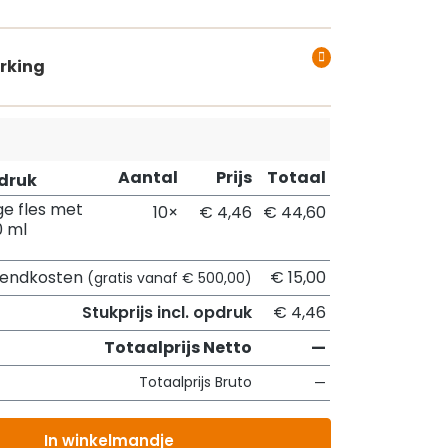
rking
Aantal
Prijs
Totaal
pdruk
e fles met
10×
€ 4,46
€ 44,60
0 ml
zendkosten
€ 15,00
(gratis vanaf € 500,00)
Stukprijs incl. opdruk
€ 4,46
Totaalprijs Netto
—
Totaalprijs Bruto
—
In winkelmandje