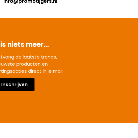
info@promotijgers.nl
is niets meer...
tvang de laatste trends,
euwste producten en
rtingsacties direct in je mail.
Inschrijven