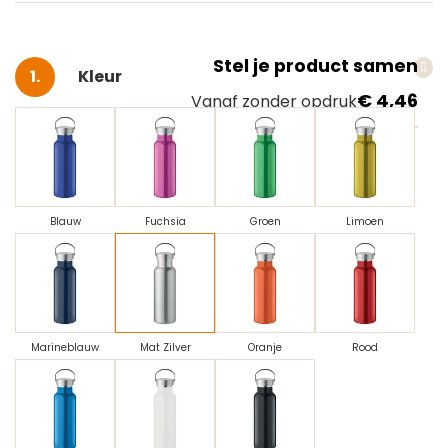
Stel je product samen
Selecteer
Kleur
€ 4,46
Vanaf zonder opdruk
Blauw
Fuchsia
Groen
Limoen
Marineblauw
Mat Zilver
Oranje
Rood