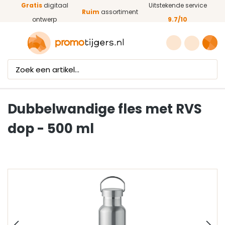
Gratis
digitaal
Uitstekende service
Ga naar de hoofdinhoud
Ruim
assortiment
ontwerp
9.7/10
Dubbelwandige fles met RVS
dop - 500 ml
Afbeeldingengalerij overslaan