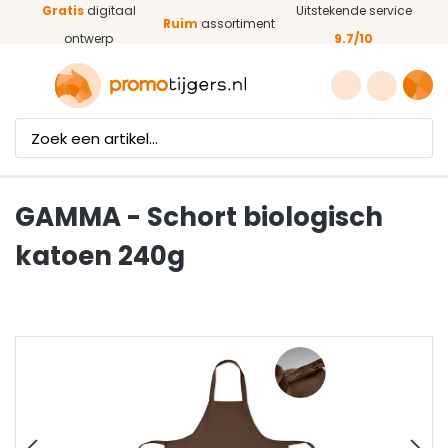
Gratis
digitaal
Uitstekende service
Ga naar de hoofdinhoud
Ruim
assortiment
ontwerp
9.7/10
GAMMA - Schort biologisch
katoen 240g
Afbeeldingengalerij overslaan