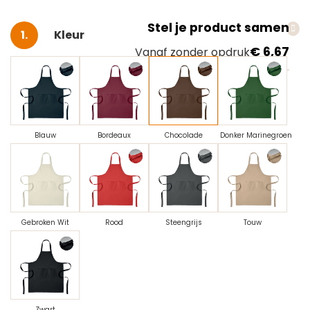
Stel je product samen
Selecteer
Kleur
€ 6,67
Vanaf zonder opdruk
Blauw
Bordeaux
Chocolade
Donker Marinegroen
Gebroken Wit
Rood
Steengrijs
Touw
Zwart