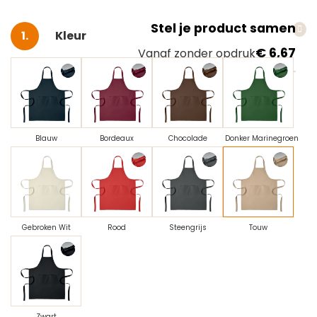
Stel je product samen
Selecteer
Kleur
€ 6,67
Vanaf zonder opdruk
Blauw
Bordeaux
Chocolade
Donker Marinegroen
Gebroken Wit
Rood
Steengrijs
Touw
Zwart