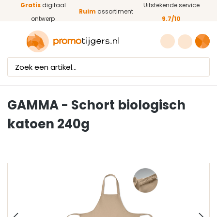
Gratis
digitaal
Uitstekende service
Ga naar de hoofdinhoud
Ruim
assortiment
ontwerp
9.7/10
GAMMA - Schort biologisch
katoen 240g
Afbeeldingengalerij overslaan