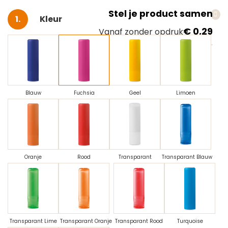
Stel je product samen
Selecteer
Kleur
€ 0,29
Vanaf zonder opdruk
Blauw
Fuchsia
Geel
Limoen
Oranje
Rood
Transparant
Transparant Blauw
Transparant Lime
Transparant Oranje
Transparant Rood
Turquoise