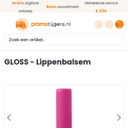
Gratis
digitaal
Uitstekende service
Ga naar de hoofdinhoud
Ruim
assortiment
ontwerp
9.7/10
GLOSS - Lippenbalsem
Afbeeldingengalerij overslaan