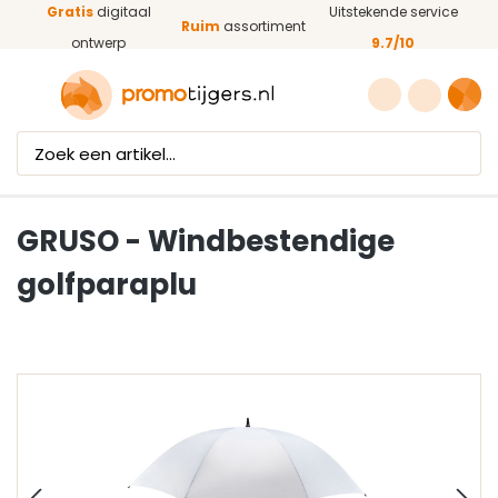
Gratis
digitaal
Uitstekende service
Ga naar de hoofdinhoud
Ruim
assortiment
ontwerp
9.7/10
GRUSO - Windbestendige
golfparaplu
Afbeeldingengalerij overslaan