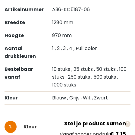
Artikelnummer
A36-KC5187-06
Breedte
1280 mm
Hoogte
970 mm
Aantal
1
, 2
, 3
, 4
, Full color
drukkleuren
Bestelbaar
10 stuks
, 25 stuks
, 50 stuks
, 100
vanaf
stuks
, 250 stuks
, 500 stuks
,
1000 stuks
Kleur
Blauw
, Grijs
, Wit
, Zwart
Stel je product samen
Selecteer
Kleur
€ 7,15
Vanaf zonder opdruk