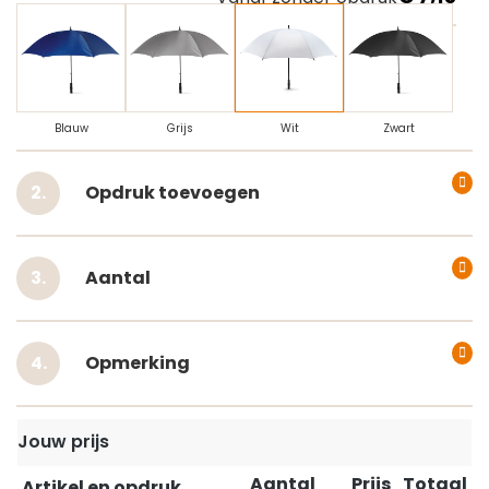
Blauw
Grijs
Wit
Zwart
Opdruk toevoegen
Aantal
Opmerking
Jouw prijs
Aantal
Prijs
Totaal
Artikel en opdruk