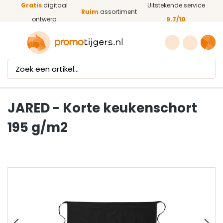
Gratis
digitaal
Uitstekende service
Ga naar de hoofdinhoud
Ruim
assortiment
ontwerp
9.7/10
JARED - Korte keukenschort
195 g/m2
Afbeeldingengalerij overslaan