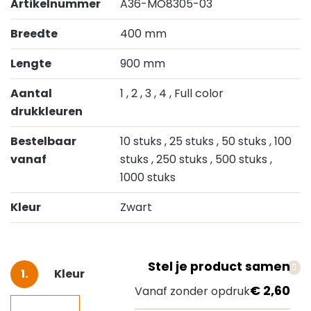
Artikelnummer
A36-MO8305-03
Breedte
400 mm
Lengte
900 mm
Aantal
1
, 2
, 3
, 4
, Full color
drukkleuren
Bestelbaar
10 stuks
, 25 stuks
, 50 stuks
, 100
vanaf
stuks
, 250 stuks
, 500 stuks
,
1000 stuks
Kleur
Zwart
Stel je product samen
Selecteer
Kleur
€ 2,60
Vanaf zonder opdruk